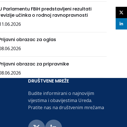
U Parlamentu FBiH predstavljeni rezultati
X
revizije učinka o rodnoj ravnopravnosti
11.06.2026
linke
Prijavni obrazac za oglas
08.06.2026
Prijavni obrazac za pripravnike
08.06.2026
DRUŠTVENE MREŽE
Budite informirani o najnovijim
vijestima i obavijestima Ureda.
Pratite nas na društvenim mrežama