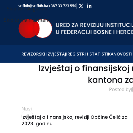
vrifbih@vrifbih.ba
+387 33 723 550
Skip to navigation
Skip to main content
REVIZORSKI IZVJEŠTAJI
REGISTRI I STATISTIKA
NOVOSTI 
Izvještaj o finansijsko
kantona za
Posted by
Novi
Izvještaj o finansijskoj reviziji Općine Čelić za
2023. godinu