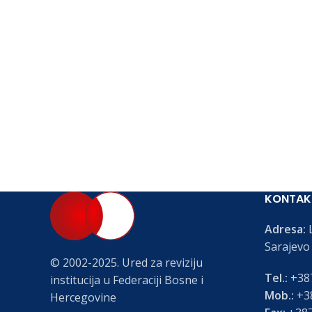
KONTAK
Adresa:
L
Sarajevo
© 2002-2025. Ured za reviziju
Tel.:
+387
institucija u Federaciji Bosne i
Mob.:
+38
Hercegovine