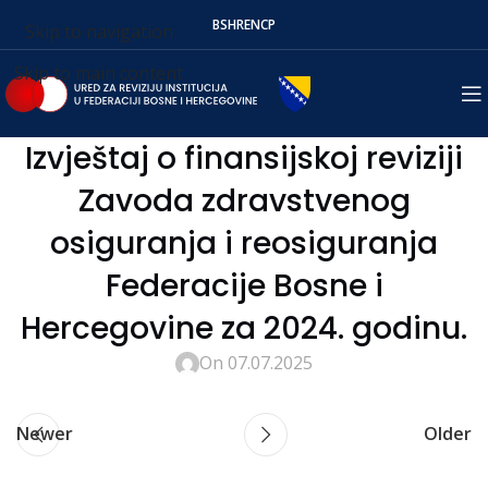
BS
HR
EN
СР
Skip to navigation
Skip to main content
Izvještaj o finansijskoj reviziji
Zavoda zdravstvenog
osiguranja i reosiguranja
Federacije Bosne i
Hercegovine za 2024. godinu.
On 07.07.2025
Newer
Older