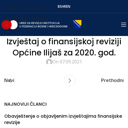
BS
HR
EN
Skip to navigation
Skip to main content
Izvještaj o finansijskoj reviziji
Općine Ilijaš za 2020. god.
On 07.09.2021
Novi
Prethodni
NAJNOVIJI ČLANCI
Obavještenje o objavljenim izvještajima finansijske
revizije