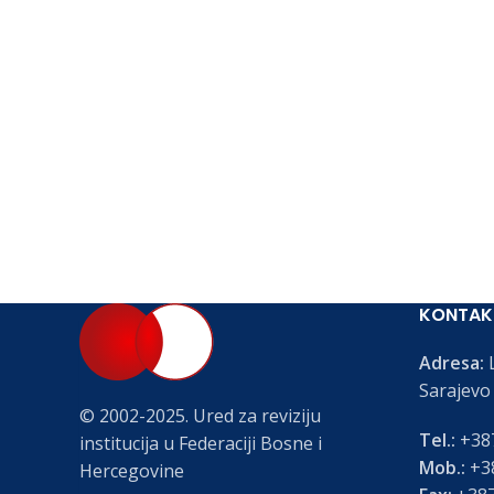
KONTAK
Adresa:
L
Sarajevo
© 2002-2025. Ured za reviziju
Tel.:
+387
institucija u Federaciji Bosne i
Mob.:
+38
Hercegovine