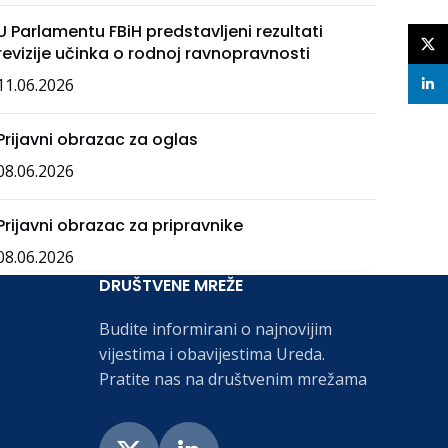
U Parlamentu FBiH predstavljeni rezultati
X
revizije učinka o rodnoj ravnopravnosti
11.06.2026
linke
Prijavni obrazac za oglas
08.06.2026
Prijavni obrazac za pripravnike
08.06.2026
DRUŠTVENE MREŽE
Budite informirani o najnovijim
vijestima i obavijestima Ureda.
Pratite nas na društvenim mrežama