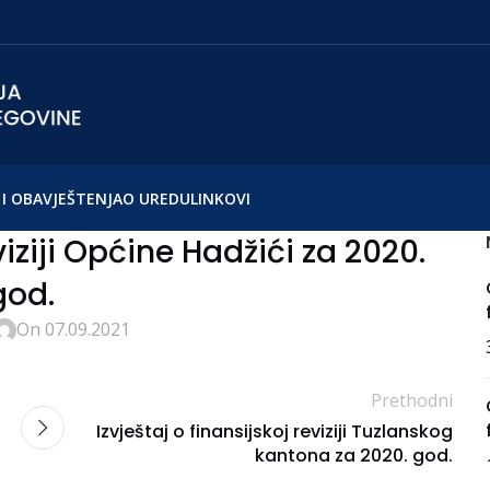
I OBAVJEŠTENJA
O UREDU
LINKOVI
viziji Općine Hadžići za 2020.
god.
On 07.09.2021
Prethodni
Izvještaj o finansijskoj reviziji Tuzlanskog
kantona za 2020. god.