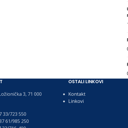
T
OSTALI LINKOVI
ožionička 3, 71 000
Kontakt
Linkovi
 33/723 550
7 61/985 250