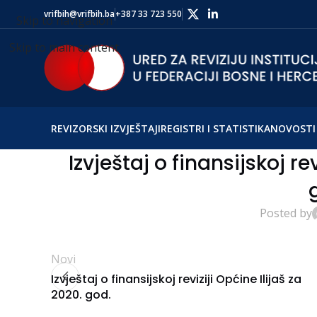
vrifbih@vrifbih.ba
+387 33 723 550
Skip to navigation
Skip to main content
REVIZORSKI IZVJEŠTAJI
REGISTRI I STATISTIKA
NOVOSTI 
Izvještaj o finansijskoj re
Posted by
Novi
Izvještaj o finansijskoj reviziji Općine Ilijaš za
2020. god.