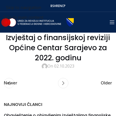
BS
HR
EN
СР
Skip to navigation
Skip to main content
Izvještaj o finansijskoj reviziji
Općine Centar Sarajevo za
2022. godinu
On 02.10.2023
Newer
Older
NAJNOVIJI ČLANCI
Obavještenje o objavljenim izvještajima finansijske