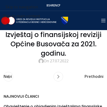
BS
HR
EN
СР
Skip to navigation
Skip to main content
Izvještaj o finansijskoj reviziji
Općine Busovača za 2021.
godinu.
On 27.07.2022
Novi
Prethodni
NAJNOVIJI ČLANCI
Obavještenje o objavljenim izvještajima finansijske