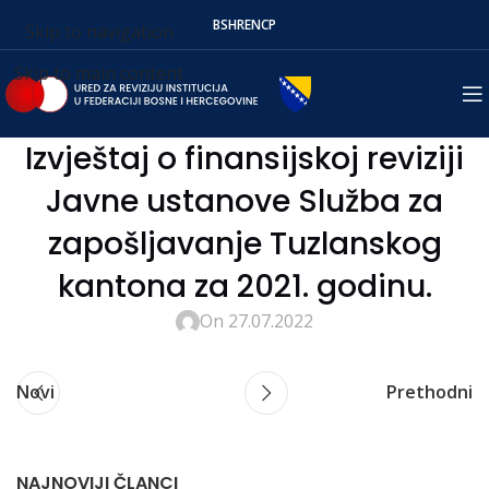
BS
HR
EN
СР
Skip to navigation
Skip to main content
Izvještaj o finansijskoj reviziji
Javne ustanove Služba za
zapošljavanje Tuzlanskog
kantona za 2021. godinu.
On 27.07.2022
Novi
Prethodni
NAJNOVIJI ČLANCI