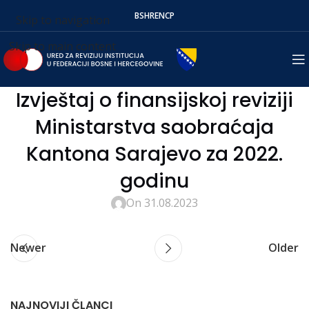
BS
HR
EN
СР
Skip to navigation
Skip to main content
Izvještaj o finansijskoj reviziji
Ministarstva saobraćaja
Kantona Sarajevo za 2022.
godinu
On 31.08.2023
Newer
Older
NAJNOVIJI ČLANCI