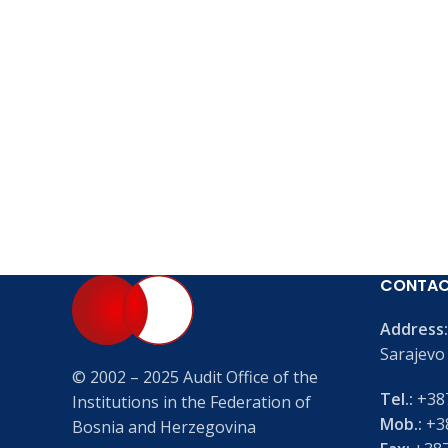
CONTA
Address:
Sarajevo
© 2002 – 2025 Audit Office of the
Tel.:
+387
Institutions in the Federation of
Mob.:
+38
Bosnia and Herzegovina