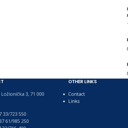
CT
OTHER LINKS
Ložionička 3, 71 000
Contact
Links
 33/723 550
7 61/985 250