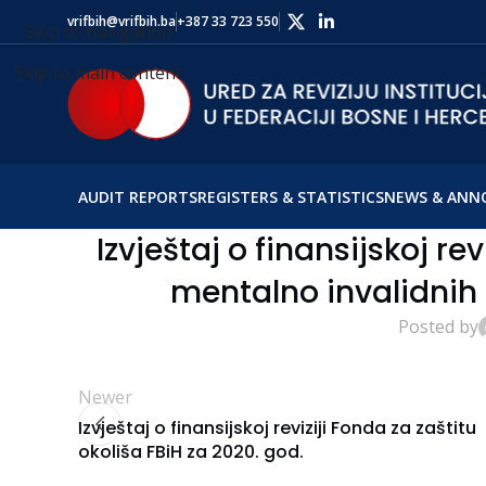
vrifbih@vrifbih.ba
+387 33 723 550
Skip to navigation
Skip to main content
AUDIT REPORTS
REGISTERS & STATISTICS
NEWS & ANN
Izvještaj o finansijskoj re
mentalno invalidnih l
Posted by
Newer
Izvještaj o finansijskoj reviziji Fonda za zaštitu
okoliša FBiH za 2020. god.