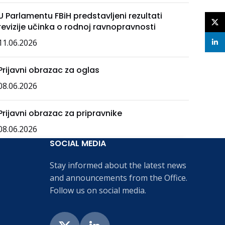
U Parlamentu FBiH predstavljeni rezultati
X
revizije učinka o rodnoj ravnopravnosti
11.06.2026
linke
Prijavni obrazac za oglas
08.06.2026
Prijavni obrazac za pripravnike
08.06.2026
SOCIAL MEDIA
Stay informed about the latest news
and announcements from the Office.
Follow us on social media.