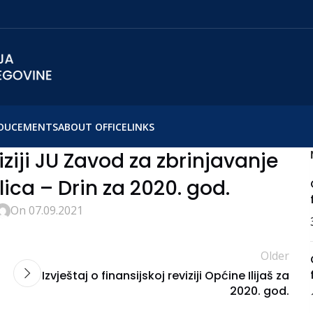
OUCEMENTS
ABOUT OFFICE
LINKS
viziji JU Zavod za zbrinjavanje
ica – Drin za 2020. god.
On 07.09.2021
Older
Izvještaj o finansijskoj reviziji Općine Ilijaš za
2020. god.