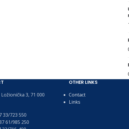
CT
OTHER LINKS
Ložionička 3, 71 000
Contact
Links
 33/723 550
7 61/985 250