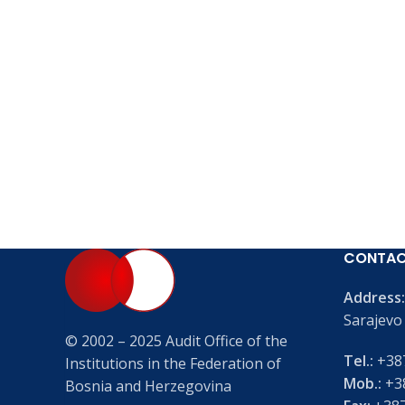
CONTA
Address:
Sarajevo
© 2002 – 2025 Audit Office of the
Tel.:
+387
Institutions in the Federation of
Mob.:
+38
Bosnia and Herzegovina