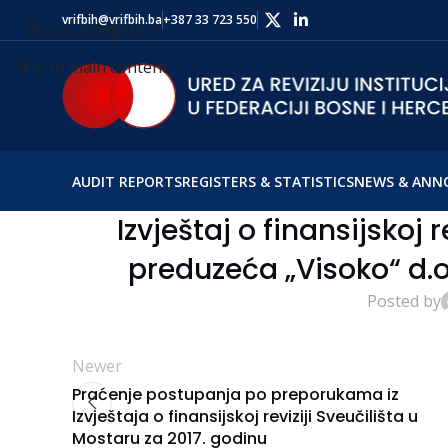
vrifbih@vrifbih.ba
+387 33 723 550
Skip to navigation
Skip to main content
AUDIT REPORTS
REGISTERS & STATISTICS
NEWS & ANN
Izvještaj o finansijskoj
preduzeća „Visoko“ d.o
Posted by
Newer
Praćenje postupanja po preporukama iz
Izvještaja o finansijskoj reviziji Sveučilišta u
Mostaru za 2017. godinu