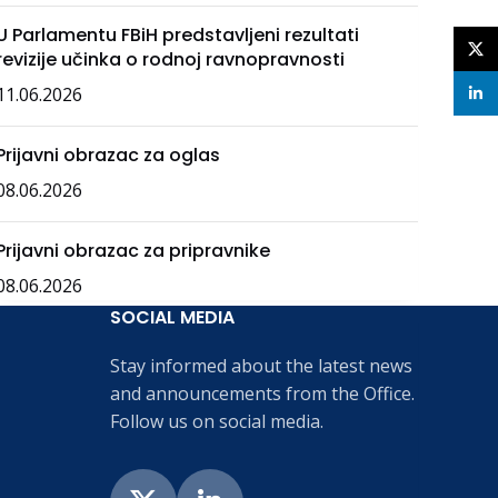
U Parlamentu FBiH predstavljeni rezultati
X
revizije učinka o rodnoj ravnopravnosti
11.06.2026
linke
Prijavni obrazac za oglas
08.06.2026
Prijavni obrazac za pripravnike
08.06.2026
SOCIAL MEDIA
Stay informed about the latest news
and announcements from the Office.
Follow us on social media.