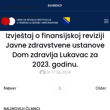
BS
HR
EN
СР
Skip to navigation
Skip to main content
Izvještaj o finansijskoj reviziji
Javne zdravstvene ustanove
Dom zdravlja Lukavac za
2023. godinu.
On 11.06.2024
Newer
Older
NAJNOVIJI ČLANCI