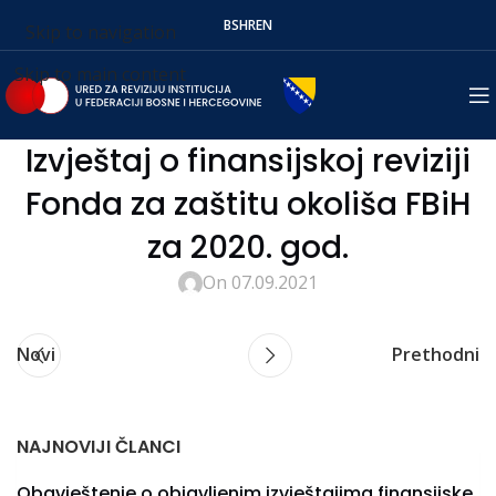
BS
HR
EN
Skip to navigation
Skip to main content
Izvještaj o finansijskoj reviziji
Fonda za zaštitu okoliša FBiH
za 2020. god.
On 07.09.2021
Novi
Prethodni
NAJNOVIJI ČLANCI
Obavještenje o objavljenim izvještajima finansijske