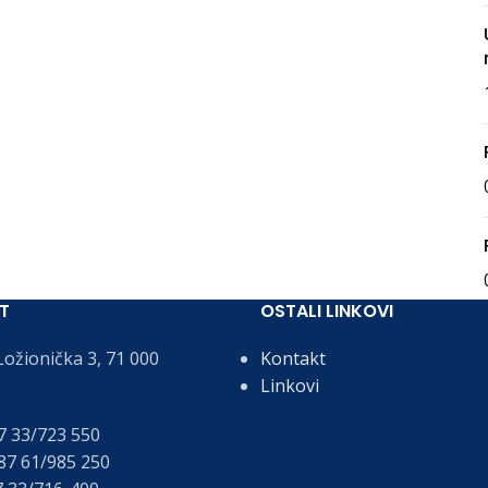
T
OSTALI LINKOVI
ožionička 3, 71 000
Kontakt
Linkovi
 33/723 550
7 61/985 250