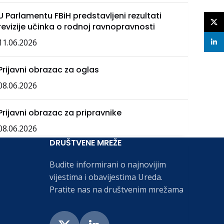
U Parlamentu FBiH predstavljeni rezultati
X
revizije učinka o rodnoj ravnopravnosti
11.06.2026
linke
Prijavni obrazac za oglas
08.06.2026
Prijavni obrazac za pripravnike
08.06.2026
DRUŠTVENE MREŽE
Budite informirani o najnovijim
vijestima i obavijestima Ureda.
Pratite nas na društvenim mrežama