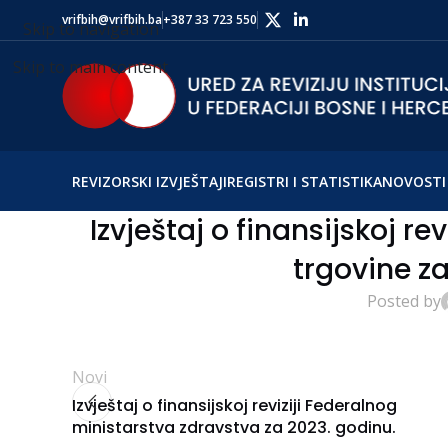
vrifbih@vrifbih.ba
+387 33 723 550
Skip to navigation
Skip to main content
REVIZORSKI IZVJEŠTAJI
REGISTRI I STATISTIKA
NOVOSTI 
Izvještaj o finansijskoj re
trgovine za
Posted by
Novi
Izvještaj o finansijskoj reviziji Federalnog
ministarstva zdravstva za 2023. godinu.