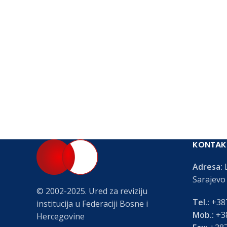
KONTAK
Adresa:
L
Sarajevo
© 2002-2025. Ured za reviziju
Tel.:
+387
institucija u Federaciji Bosne i
Mob.:
+38
Hercegovine