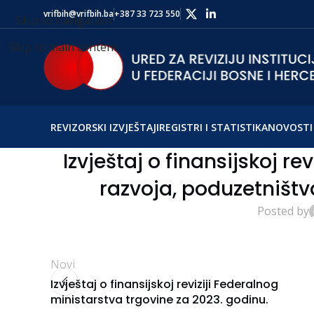
vrifbih@vrifbih.ba
+387 33 723 550
Skip to navigation
Skip to main content
REVIZORSKI IZVJEŠTAJI
REGISTRI I STATISTIKA
NOVOSTI 
Izvještaj o finansijskoj re
razvoja, poduzetništva
Posted by
Novi
Izvještaj o finansijskoj reviziji Federalnog
ministarstva trgovine za 2023. godinu.