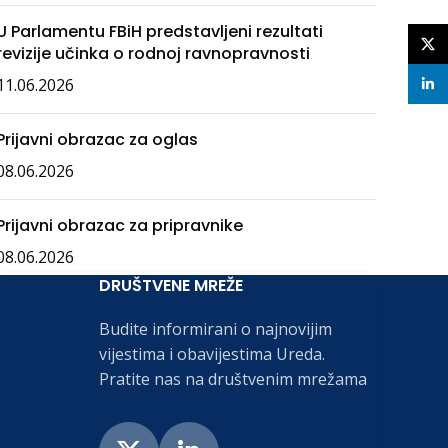
U Parlamentu FBiH predstavljeni rezultati
X
revizije učinka o rodnoj ravnopravnosti
11.06.2026
linke
Prijavni obrazac za oglas
08.06.2026
Prijavni obrazac za pripravnike
08.06.2026
DRUŠTVENE MREŽE
Budite informirani o najnovijim
vijestima i obavijestima Ureda.
Pratite nas na društvenim mrežama