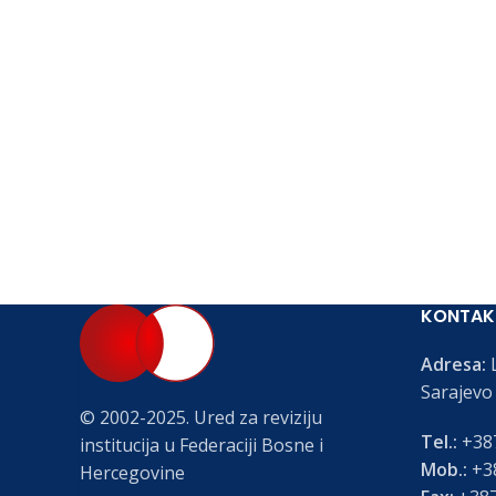
KONTAK
Adresa:
L
Sarajevo
© 2002-2025. Ured za reviziju
Tel.:
+387
institucija u Federaciji Bosne i
Mob.:
+38
Hercegovine