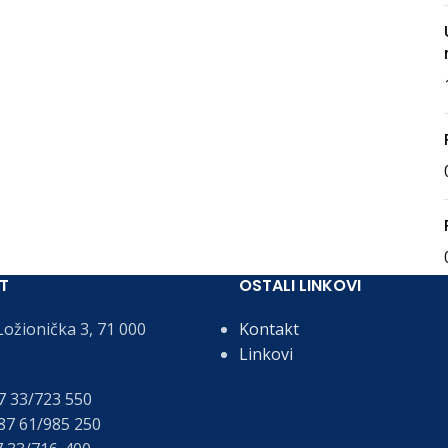
T
OSTALI LINKOVI
ožionička 3, 71 000
Kontakt
Linkovi
 33/723 550
7 61/985 250