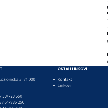
T
OSTALI LINKOVI
ožionička 3, 71 000
Kontakt
Linkovi
 33/723 550
7 61/985 250