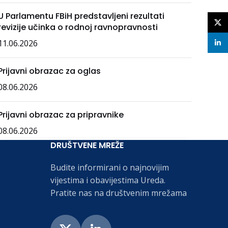
U Parlamentu FBiH predstavljeni rezultati
X
revizije učinka o rodnoj ravnopravnosti
11.06.2026
linke
Prijavni obrazac za oglas
08.06.2026
Prijavni obrazac za pripravnike
08.06.2026
DRUŠTVENE MREŽE
Budite informirani o najnovijim
vijestima i obavijestima Ureda.
Pratite nas na društvenim mrežama