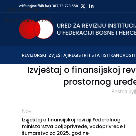
vrifbih@vrifbih.ba
+387 33 723 550
Skip to navigation
Skip to main content
REVIZORSKI IZVJEŠTAJI
REGISTRI I STATISTIKA
NOVOSTI 
Izvještaj o finansijskoj re
prostornog uređe
Posted by
Novi
Izvještaj o finansijskoj reviziji Federalnog
ministarstva poljoprivrede, vodoprivrede i
šumarstva za 2025. godine