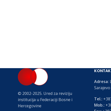
KONTAK
Adresa:
L
Sarajevo
© 2002-2025. Ured za reviziju
Tel.:
+387
institucija u Federaciji Bosne i
Mob.:
+38
Hercegovine