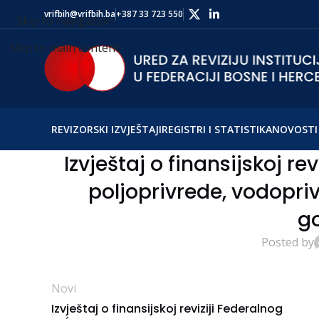
vrifbih@vrifbih.ba
+387 33 723 550
Skip to navigation
Skip to main content
REVIZORSKI IZVJEŠTAJI
REGISTRI I STATISTIKA
NOVOSTI 
Izvještaj o finansijskoj re
poljoprivrede, vodopri
g
Posted by
Novi
Izvještaj o finansijskoj reviziji Federalnog