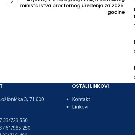
ministarstva prostornog uređenja za 2025.
godine
T
OSTALI LINKOVI
ožionička 3, 71 000
Kontakt
Linkovi
 33/723 550
7 61/985 250