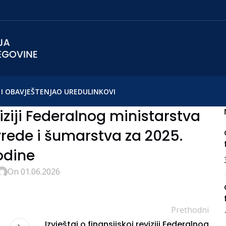
I OBAVJEŠTENJA
O UREDU
LINKOVI
viziji Federalnog ministarstva
vrede i šumarstva za 2025.
odine
On 01.06.2026
Prethodni
Izvještaj o finansijskoj reviziji Federalnog