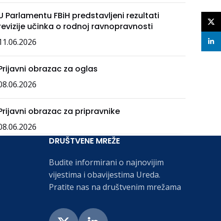
U Parlamentu FBiH predstavljeni rezultati
X
revizije učinka o rodnoj ravnopravnosti
11.06.2026
linke
Prijavni obrazac za oglas
08.06.2026
Prijavni obrazac za pripravnike
08.06.2026
DRUŠTVENE MREŽE
Budite informirani o najnovijim
vijestima i obavijestima Ureda.
Pratite nas na društvenim mrežama