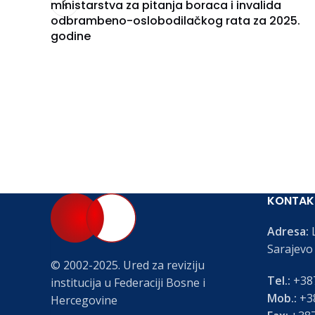
ministarstva za pitanja boraca i invalida
odbrambeno-oslobodilačkog rata za 2025.
godine
KONTAK
Adresa:
L
Sarajevo
© 2002-2025. Ured za reviziju
Tel.:
+387
institucija u Federaciji Bosne i
Mob.:
+38
Hercegovine