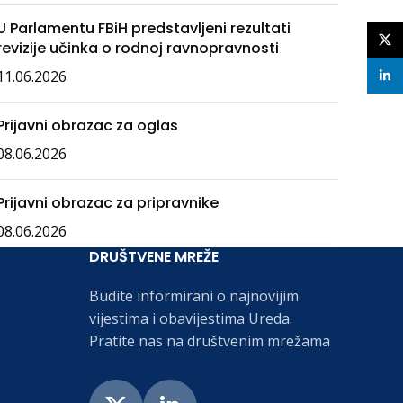
U Parlamentu FBiH predstavljeni rezultati
X
revizije učinka o rodnoj ravnopravnosti
11.06.2026
linke
Prijavni obrazac za oglas
08.06.2026
Prijavni obrazac za pripravnike
08.06.2026
DRUŠTVENE MREŽE
Budite informirani o najnovijim
vijestima i obavijestima Ureda.
Pratite nas na društvenim mrežama