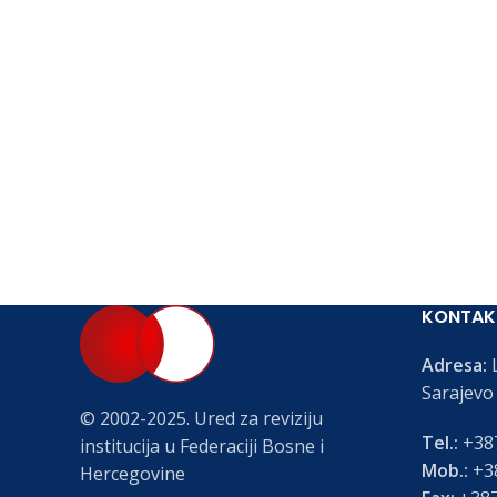
KONTAK
Adresa:
L
Sarajevo
© 2002-2025. Ured za reviziju
Tel.:
+387
institucija u Federaciji Bosne i
Mob.:
+38
Hercegovine