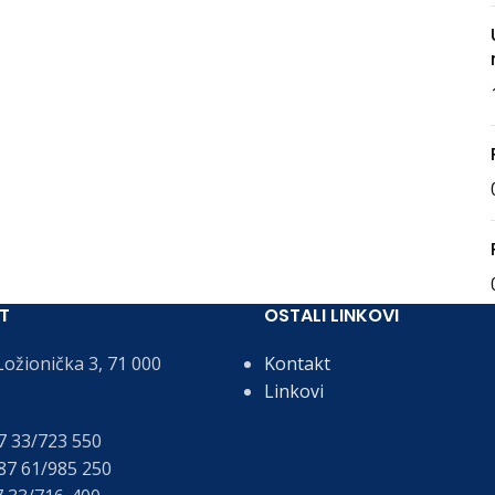
T
OSTALI LINKOVI
ožionička 3, 71 000
Kontakt
Linkovi
 33/723 550
7 61/985 250