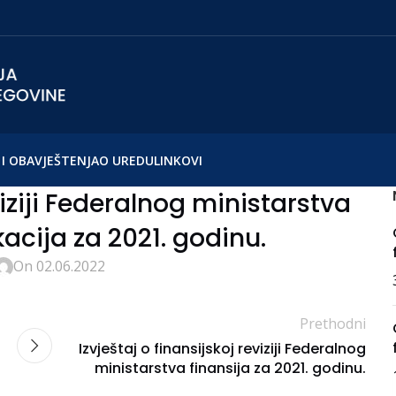
I OBAVJEŠTENJA
O UREDU
LINKOVI
viziji Federalnog ministarstva
cija za 2021. godinu.
On 02.06.2022
Prethodni
Izvještaj o finansijskoj reviziji Federalnog
ministarstva finansija za 2021. godinu.