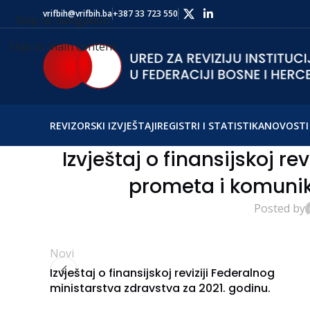
vrifbih@vrifbih.ba
+387 33 723 550
Skip to navigation
Skip to main content
REVIZORSKI IZVJEŠTAJI
REGISTRI I STATISTIKA
NOVOSTI 
Izvještaj o finansijskoj re
prometa i komunika
Posted by
Novi
Izvještaj o finansijskoj reviziji Federalnog
ministarstva zdravstva za 2021. godinu.