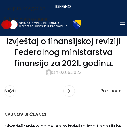
BS
HR
EN
СР
Skip to navigation
Skip to main content
Izvještaj o finansijskoj reviziji
Federalnog ministarstva
finansija za 2021. godinu.
On 02.06.2022
Novi
Prethodni
NAJNOVIJI ČLANCI
Obavještenje o objavljenim izvještajima finansijske