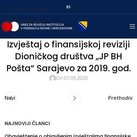
BS
Skip to navigation
Skip to main content
Izvještaj o finansijskoj reviziji
Dioničkog društva „JP BH
Pošta“ Sarajevo za 2019. god.
On 07.09.2020
Novi
Prethodni
NAJNOVIJI ČLANCI
Obavještenje o objavljenim izvještajima finansijske