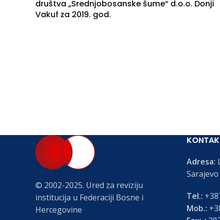
društva „Srednjobosanske šume“ d.o.o. Donji
Vakuf za 2019. god.
KONTAK
Adresa:
L
Sarajevo
© 2002-2025. Ured za reviziju
Tel.:
+387
institucija u Federaciji Bosne i
Mob.:
+38
Hercegovine