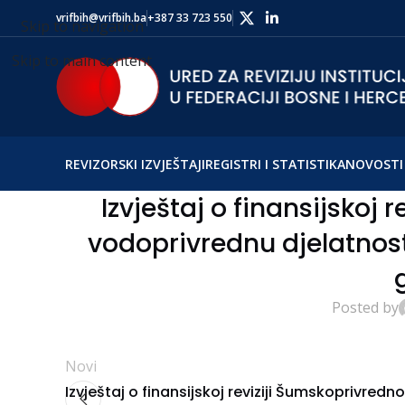
vrifbih@vrifbih.ba
+387 33 723 550
Skip to navigation
Skip to main content
REVIZORSKI IZVJEŠTAJI
REGISTRI I STATISTIKA
NOVOSTI 
Izvještaj o finansijskoj 
vodoprivrednu djelatnost 
Posted by
Novi
Izvještaj o finansijskoj reviziji Šumskoprivredn