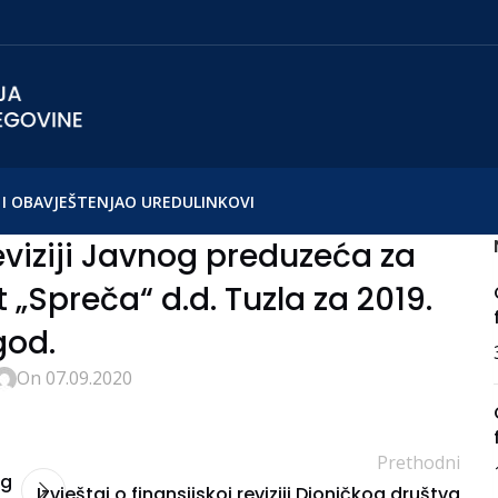
I OBAVJEŠTENJA
O UREDU
LINKOVI
reviziji Javnog preduzeća za
„Spreča“ d.d. Tuzla za 2019.
god.
On 07.09.2020
Prethodni
og
Izvještaj o finansijskoj reviziji Dioničkog društva