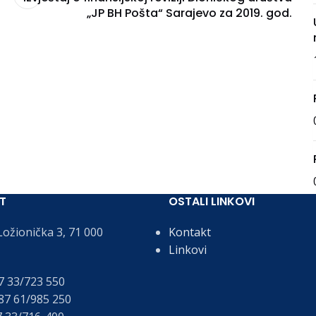
„JP BH Pošta“ Sarajevo za 2019. god.
T
OSTALI LINKOVI
ožionička 3, 71 000
Kontakt
Linkovi
 33/723 550
7 61/985 250