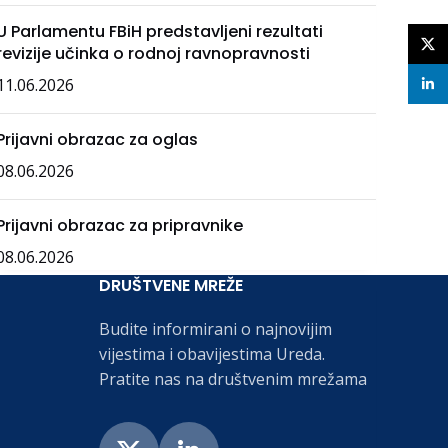
U Parlamentu FBiH predstavljeni rezultati
X
revizije učinka o rodnoj ravnopravnosti
11.06.2026
linke
Prijavni obrazac za oglas
08.06.2026
Prijavni obrazac za pripravnike
08.06.2026
DRUŠTVENE MREŽE
Budite informirani o najnovijim
vijestima i obavijestima Ureda.
Pratite nas na društvenim mrežama