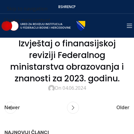
BS
HR
EN
СР
Skip to navigation
Skip to main content
Izvještaj o finanasijskoj
reviziji Federalnog
ministarstva obrazovanja i
znanosti za 2023. godinu.
On 04.06.2024
Newer
Older
NAJNOVIJI ČLANCI