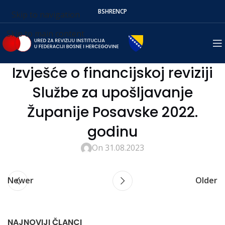
BS
HR
EN
СР
Skip to navigation
Skip to main content
Izvješće o financijskoj reviziji
Službe za upošljavanje
Županije Posavske 2022.
godinu
On 31.08.2023
Newer
Older
NAJNOVIJI ČLANCI