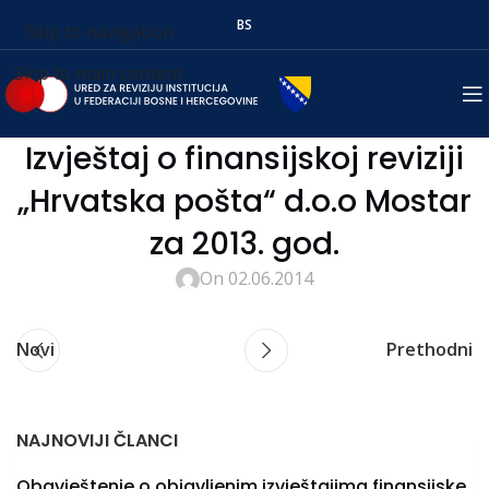
BS
Skip to navigation
Skip to main content
Izvještaj o finansijskoj reviziji
„Hrvatska pošta“ d.o.o Mostar
za 2013. god.
On 02.06.2014
Novi
Prethodni
NAJNOVIJI ČLANCI
Obavještenje o objavljenim izvještajima finansijske