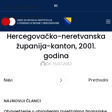
BS
Skip to navigation
Skip to main content
Hercegovačko-neretvanska
županija-kanton, 2001.
godina
On 15.07.2002
Novi
Prethodni
NAJNOVIJI ČLANCI
Obavještenje o objavljenim izvještajima finansijske