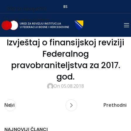
BS
Skip to navigation
Skip to main content
Izvještaj o finansijskoj reviziji
Federalnog
pravobraniteljstva za 2017.
god.
On 05.08.2018
Novi
Prethodni
NAJNOVIJI ČLANCI