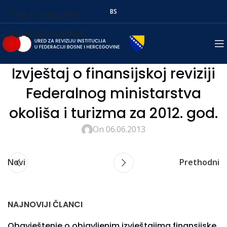
BS
Skip to navigation
Skip to main content
Izvještaj o finansijskoj reviziji
Federalnog ministarstva
okoliša i turizma za 2012. god.
On 06.06.2013
Novi
Prethodni
NAJNOVIJI ČLANCI
Obavještenje o objavljenim izvještajima finansijske