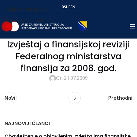
BS
HR
EN
Skip to navigation
Skip to main content
Izvještaj o finansijskoj reviziji
Federalnog ministarstva
finansija za 2008. god.
On 21.07.2009
Novi
Prethodni
NAJNOVIJI ČLANCI
Obavještenje o objavljenim izvještajima finansijske