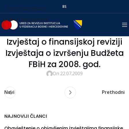
BS
Skip to navigation
Skip to main content
Izvještaj o finansijskoj reviziji
Izvještaja o izvršenju Budžeta
FBiH za 2008. god.
On 22.07.2009
Novi
Prethodni
NAJNOVIJI ČLANCI
Obavještenje o objavljenim izvještajima finansijske