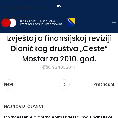
BS
Skip to navigation
Skip to main content
Izvještaj o finansijskoj reviziji
Dioničkog društva „Ceste“
Mostar za 2010. god.
On 24.06.2011
Novi
Prethodni
NAJNOVIJI ČLANCI
Obavještenje o objavljenim izvještajima finansijske