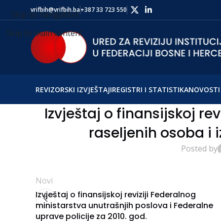
vrifbih@vrifbih.ba
+387 33 723 550
Skip to navigation
Skip to main content
REVIZORSKI IZVJEŠTAJI
REGISTRI I STATISTIKA
NOVOSTI 
Izvještaj o finansijskoj re
raseljenih osoba i i
Posted by
Novi
Izvještaj o finansijskoj reviziji Federalnog
ministarstva unutrašnjih poslova i Federalne
uprave policije za 2010. god.