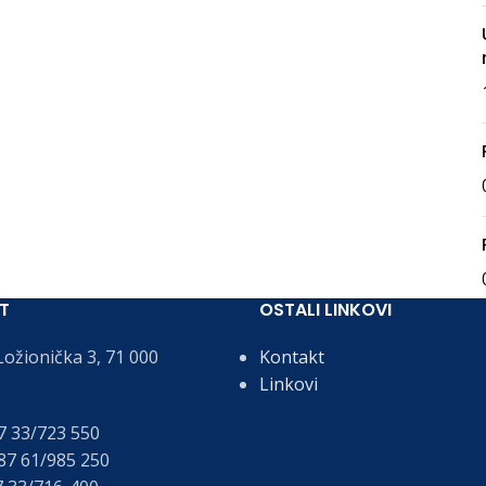
T
OSTALI LINKOVI
ožionička 3, 71 000
Kontakt
Linkovi
 33/723 550
7 61/985 250