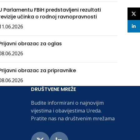
U Parlamentu FBiH predstavljeni rezultati
X
revizije učinka o rodnoj ravnopravnosti
11.06.2026
linke
Prijavni obrazac za oglas
08.06.2026
Prijavni obrazac za pripravnike
08.06.2026
DRUŠTVENE MREŽE
Budite informirani o najnovijim
vijestima i obavijestima Ureda.
Pratite nas na društvenim mrežama