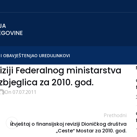
I OBAVJEŠTENJA
O UREDU
LINKOVI
viziji Federalnog ministarstva
zbjeglica za 2010. god.
On 07.07.2011
Prethodni
Izvještaj o finansijskoj reviziji Dioničkog društva
„Ceste“ Mostar za 2010. god.