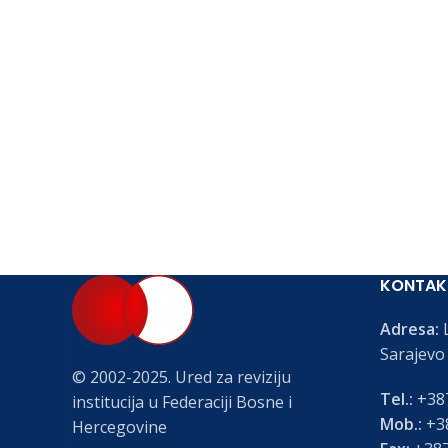
KONTAK
Adresa:
L
Sarajevo
© 2002-2025. Ured za reviziju
Tel.:
+387
institucija u Federaciji Bosne i
Mob.:
+38
Hercegovine