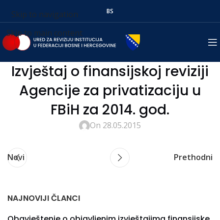
BS
Skip to navigation
Skip to main content
Izvještaj o finansijskoj reviziji
Agencije za privatizaciju u
FBiH za 2014. god.
On 28.05.2015
Novi
Prethodni
NAJNOVIJI ČLANCI
Obavještenje o objavljenim izvještajima finansijske