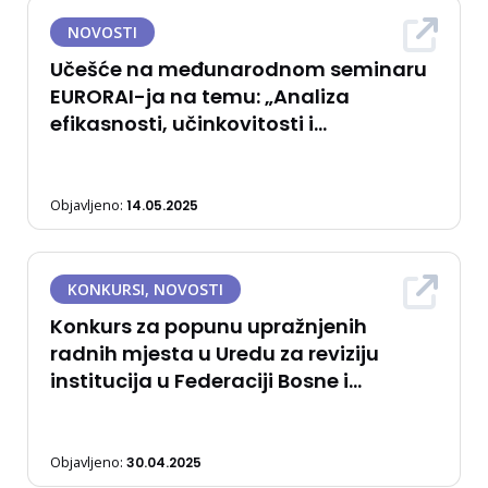
NOVOSTI
Učešće na međunarodnom seminaru
EURORAI-ja na temu: „Analiza
efikasnosti, učinkovitosti i
ekonomičnosti javnih politika od
strane regionalnih institucija za
reviziju javnog sektora“
Objavljeno:
14.05.2025
KONKURSI, NOVOSTI
Konkurs za popunu upražnjenih
radnih mjesta u Uredu za reviziju
institucija u Federaciji Bosne i
Hercegovine
Objavljeno:
30.04.2025