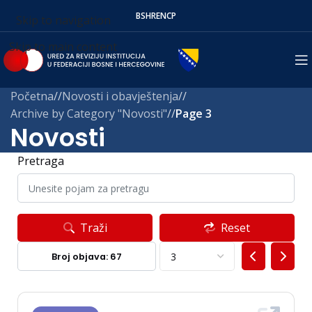
BS
HR
EN
СР
Skip to navigation
Skip to main content
Početna
/
Novosti i obavještenja
/
Archive by Category "Novosti"
/
Page 3
Novosti
Pretraga
Traži
Reset
Broj objava: 67