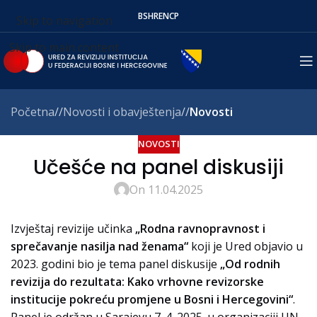
BS
HR
EN
СР
Skip to navigation
Skip to main content
Početna
/
Novosti i obavještenja
/
Novosti
NOVOSTI
Učešće na panel diskusiji
On 11.04.2025
Izvještaj revizije učinka
„Rodna ravnopravnost i
sprečavanje nasilja nad ženama“
koji je Ured objavio u
2023. godini bio je tema panel diskusije
„Od rodnih
revizija do rezultata: Kako vrhovne revizorske
institucije pokreću promjene u Bosni i Hercegovini“
.
Panel je održan u Sarajevu 7. 4. 2025. u organizaciji UN