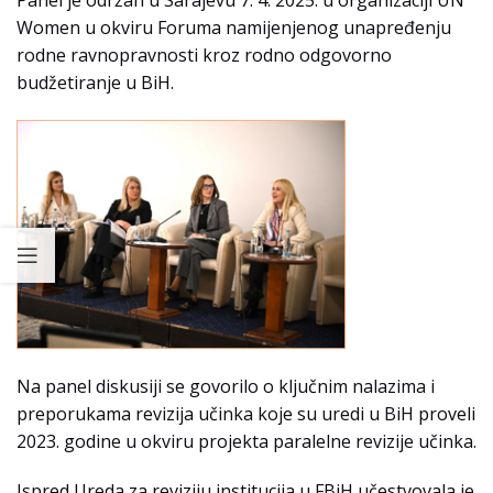
Women u okviru Foruma namijenjenog unapređenju
rodne ravnopravnosti kroz rodno odgovorno
budžetiranje u BiH.
Na panel diskusiji se govorilo o ključnim nalazima i
preporukama revizija učinka koje su uredi u BiH proveli
2023. godine u okviru projekta paralelne revizije učinka.
Ispred Ureda za reviziju institucija u FBiH učestvovala je