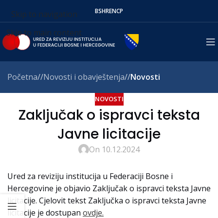
BS
HR
EN
СР
Skip to navigation
Skip to main content
Početna
/
Novosti i obavještenja
/
Novosti
NOVOSTI
Zaključak o ispravci teksta
Javne licitacije
On 10.12.2024
Ured za reviziju institucija u Federaciji Bosne i
Hercegovine je objavio Zaključak o ispravci teksta Javne
licitacije. Cjelovit tekst Zaključka o ispravci teksta Javne
licitacije je dostupan
ovdje.