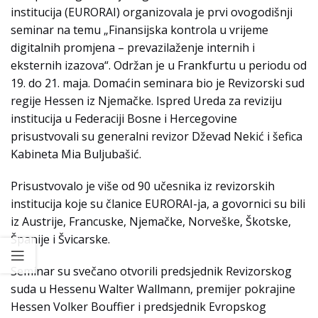
institucija (EURORAI) organizovala je prvi ovogodišnji
seminar na temu „Finansijska kontrola u vrijeme
digitalnih promjena – prevazilaženje internih i
eksternih izazova“. Održan je u Frankfurtu u periodu od
19. do 21. maja. Domaćin seminara bio je Revizorski sud
regije Hessen iz Njemačke. Ispred Ureda za reviziju
institucija u Federaciji Bosne i Hercegovine
prisustvovali su generalni revizor Dževad Nekić i šefica
Kabineta Mia Buljubašić.
Prisustvovalo je više od 90 učesnika iz revizorskih
institucija koje su članice EURORAI-ja, a govornici su bili
iz Austrije, Francuske, Njemačke, Norveške, Škotske,
Španije i Švicarske.
Seminar su svečano otvorili predsjednik Revizorskog
suda u Hessenu Walter Wallmann, premijer pokrajine
Hessen Volker Bouffier i predsjednik Evropskog