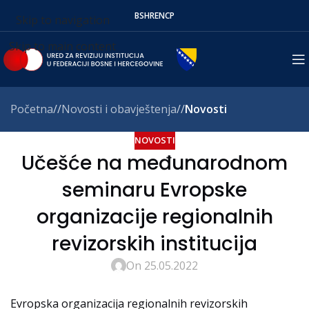
BS
HR
EN
СР
Skip to navigation
Skip to main content
Početna
/
Novosti i obavještenja
/
Novosti
NOVOSTI
Učešće na međunarodnom
seminaru Evropske
organizacije regionalnih
revizorskih institucija
On 25.05.2022
Evropska organizacija regionalnih revizorskih