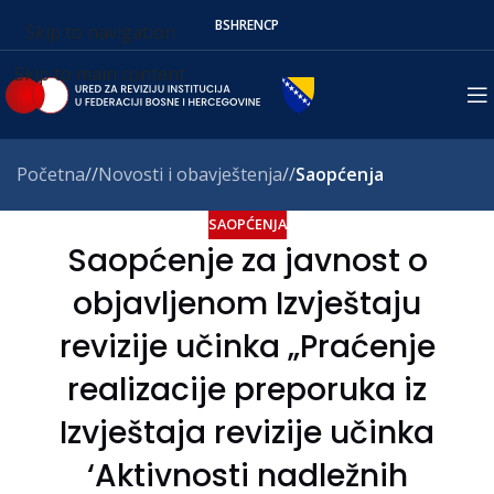
BS
HR
EN
СР
Skip to navigation
Skip to main content
Početna
/
Novosti i obavještenja
/
Saopćenja
SAOPĆENJA
Saopćenje za javnost o
objavljenom Izvještaju
revizije učinka „Praćenje
realizacije preporuka iz
Izvještaja revizije učinka
‘Aktivnosti nadležnih