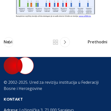
Novi
Prethodni
© 2002-2025. Ured za reviziju institucija u Federaciji
Bosne i Hercegovine
KONTAKT
Adresa:
Ložionička 3, 71 000 Sarajevo