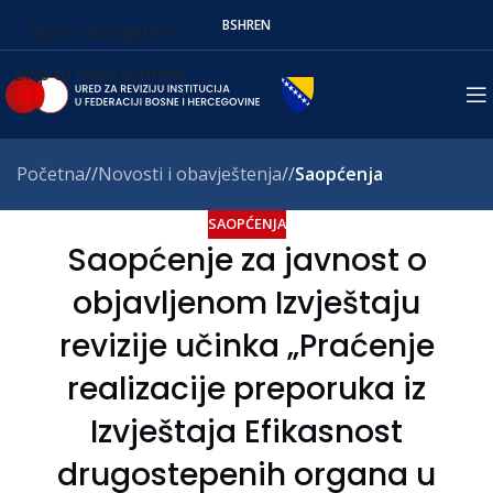
BS
HR
EN
Skip to navigation
Skip to main content
Početna
/
Novosti i obavještenja
/
Saopćenja
SAOPĆENJA
Saopćenje za javnost o
objavljenom Izvještaju
revizije učinka „Praćenje
realizacije preporuka iz
Izvještaja Efikasnost
drugostepenih organa u