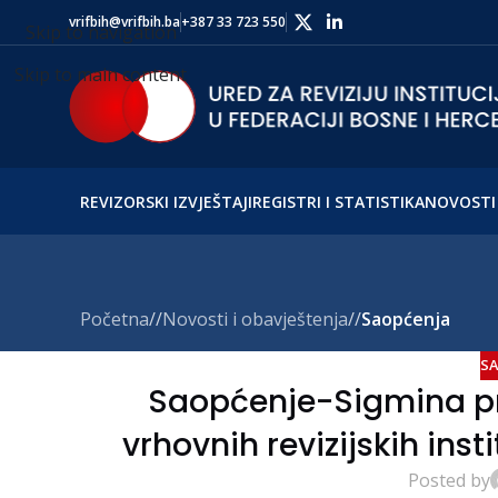
vrifbih@vrifbih.ba
+387 33 723 550
Skip to navigation
Skip to main content
REVIZORSKI IZVJEŠTAJI
REGISTRI I STATISTIKA
NOVOSTI 
Početna
/
Novosti i obavještenja
/
Saopćenja
SA
Saopćenje-Sigmina pr
vrhovnih revizijskih inst
Posted by