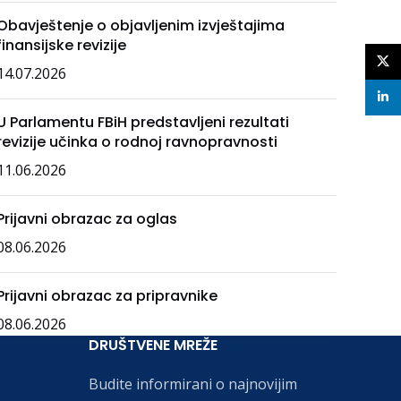
Obavještenje o objavljenim izvještajima
finansijske revizije
X
14.07.2026
linke
U Parlamentu FBiH predstavljeni rezultati
revizije učinka o rodnoj ravnopravnosti
11.06.2026
Prijavni obrazac za oglas
08.06.2026
Prijavni obrazac za pripravnike
08.06.2026
DRUŠTVENE MREŽE
Budite informirani o najnovijim