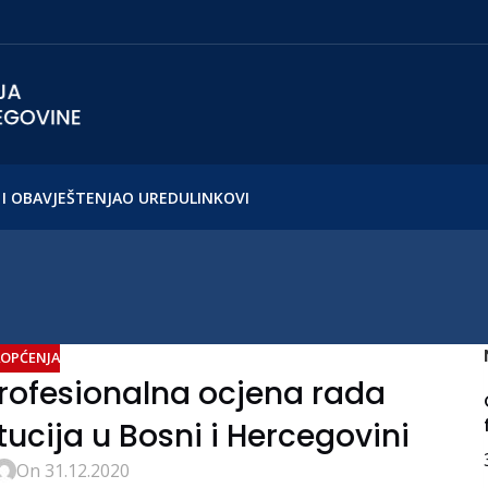
I OBAVJEŠTENJA
O UREDU
LINKOVI
OPĆENJA
ofesionalna ocjena rada
itucija u Bosni i Hercegovini
On 31.12.2020