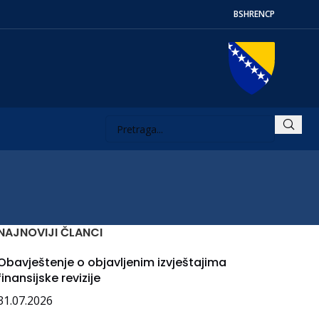
BS
HR
EN
СР
NAJNOVIJI ČLANCI
Obavještenje o objavljenim izvještajima
finansijske revizije
31.07.2026