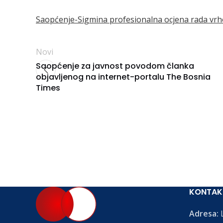
Saopćenje-Sigmina profesionalna ocjena rada vrhovn
Novi
Saopćenje za javnost povodom članka
objavljenog na internet-portalu The Bosnia
Times
KONTAK
Adresa:
L