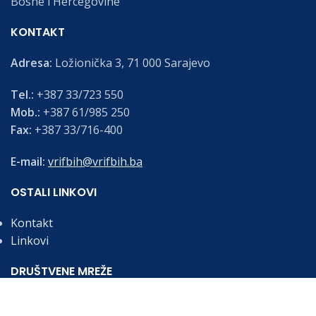
Bosne i Hercegovine
KONTAKT
Adresa:
Ložionička 3, 71 000 Sarajevo
Tel.:
+387 33/723 550
Mob.:
+387 61/985 250
Fax:
+387 33/716-400
E-mail:
vrifbih@vrifbih.ba
OSTALI LINKOVI
Kontakt
Linkovi
DRUŠTVENE MREŽE
Budite informirani o najnovijim vijestima i obavijestima