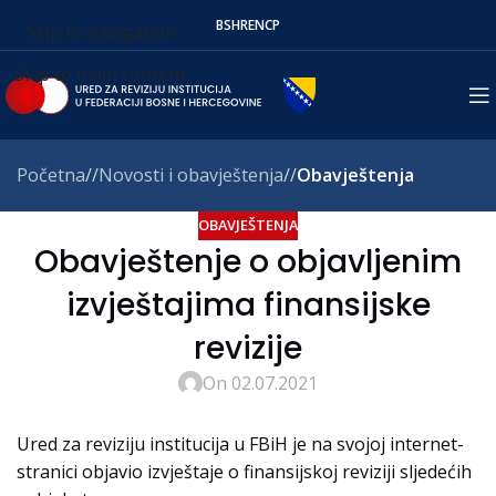
BS
HR
EN
СР
Skip to navigation
Skip to main content
Početna
/
Novosti i obavještenja
/
Obavještenja
OBAVJEŠTENJA
Obavještenje o objavljenim
izvještajima finansijske
revizije
On 02.07.2021
Ured za reviziju institucija u FBiH je na svojoj internet-
stranici objavio izvještaje o finansijskoj reviziji sljedećih