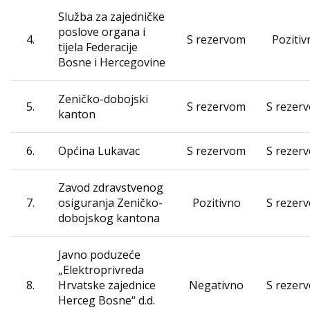
Služba za zajedničke
poslove organa i
4.
S rezervom
Pozitiv
tijela Federacije
Bosne i Hercegovine
Zeničko-dobojski
5.
S rezervom
S rezer
kanton
6.
Općina Lukavac
S rezervom
S rezer
Zavod zdravstvenog
7.
osiguranja Zeničko-
Pozitivno
S rezer
dobojskog kantona
Javno poduzeće
„Elektroprivreda
8.
Hrvatske zajednice
Negativno
S rezer
Herceg Bosne“ d.d.