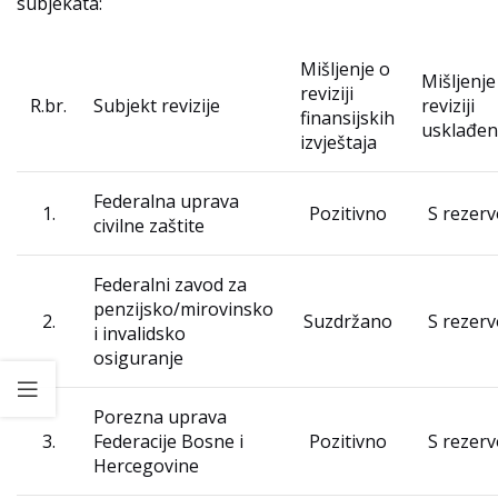
subjekata:
Mišljenje o
Mišljenje
reviziji
R.br.
Subjekt revizije
reviziji
finansijskih
usklađen
izvještaja
Federalna uprava
1.
Pozitivno
S rezer
civilne zaštite
Federalni zavod za
penzijsko/mirovinsko
2.
Suzdržano
S rezer
i invalidsko
osiguranje
Porezna uprava
3.
Federacije Bosne i
Pozitivno
S rezer
Hercegovine