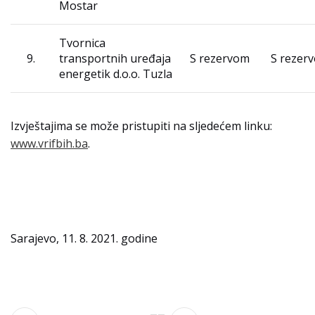
Mostar
Tvornica
9.
transportnih uređaja
S rezervom
S rezer
energetik d.o.o. Tuzla
Izvještajima se može pristupiti na sljedećem linku:
www.vrifbih.ba
.
Sarajevo, 11. 8. 2021. godine