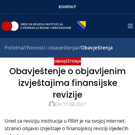
BS
HR
EN
СР
Skip to navigation
Skip to main content
Početna
/
Novosti i obavještenja
/
Obavještenja
OBAVJEŠTENJA
Obavještenje o objavljenim
izvještajima finansijske
revizije
On 11.08.2021
Ured za reviziju institucija u FBiH je na svojoj internet-
stranici objavio izvještaje o finansijskoj reviziji sljedećih