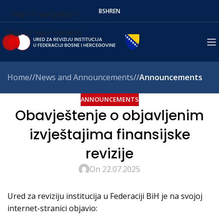
BS
HR
EN
Skip to navigation
Skip to main content
Home
/
News and Announcements
/
Announcements
ANNOUNCEMENTS
Obavještenje o objavljenim
izvještajima finansijske
revizije
On 22.07.2025
Ured za reviziju institucija u Federaciji BiH je na svojoj
internet-stranici objavio: