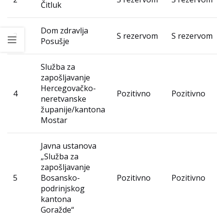
Čitluk
Dom zdravlja
3
S rezervom
S rezervom
Posušje
Služba za
zapošljavanje
Hercegovačko-
4
Pozitivno
Pozitivno
neretvanske
županije/kantona
Mostar
Javna ustanova
„Služba za
zapošljavanje
5
Bosansko-
Pozitivno
Pozitivno
podrinjskog
kantona
Goražde“