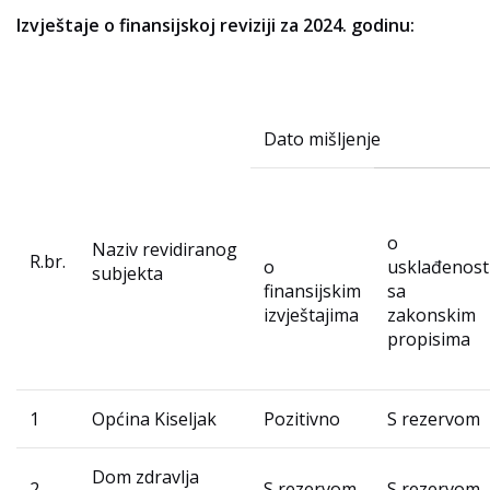
Izvještaje o finansijskoj reviziji za 2024. godinu:
Dato mišljenje
o
Naziv revidiranog
R.br.
o
usklađenost
subjekta
finansijskim
sa
izvještajima
zakonskim
propisima
1
Općina Kiseljak
Pozitivno
S rezervom
Dom zdravlja
2
S rezervom
S rezervom