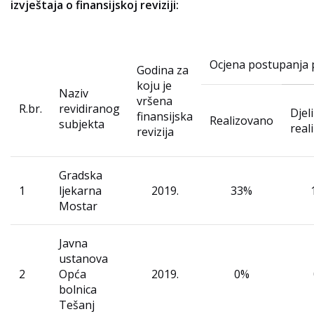
izvještaja o finansijskoj reviziji:
Ocjena postupanja
Godina za
koju je
Naziv
vršena
R.br.
revidiranog
Djel
finansijska
Realizovano
subjekta
real
revizija
Gradska
1
ljekarna
2019.
33%
Mostar
Javna
ustanova
2
Opća
2019.
0%
bolnica
Tešanj