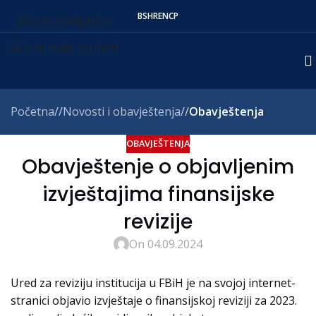
BS
HR
EN
СР
Skip to navigation
Skip to main content
Početna
/
Novosti i obavještenja
/
Obavještenja
OBAVJEŠTENJA
Obavještenje o objavljenim
izvještajima finansijske
revizije
On 04.09.2024
Ured za reviziju institucija u FBiH je na svojoj internet-
stranici objavio izvještaje o finansijskoj reviziji za 2023.