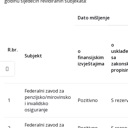
godinu sljedećih revidiranih subjekata:
Dato mišljenje
o
R.br.
o
usklađe
Subjekt
finansijskim
sa
izvještajima
zakons
propis
Federalni zavod za
penzijsko/mirovinsko
1
Pozitivno
S reze
i invalidsko
osiguranje
Federalni zavod za
2
Pozitivno
S reze