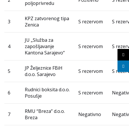
poljoprivredu
KPZ zatvorenog tipa
3
S rezervom
S reze
Zenica
JU „Služba za
4
zapošljavanje
S rezervom
S reze
Kantona Sarajevo“
X
linke
JP Željeznice FBiH
5
S rezervom
S reze
d.o.o. Sarajevo
Rudnici boksita d.o.o.
6
S rezervom
Negati
Posušje
RMU “Breza” d.o.o.
7
Negativno
Negati
Breza