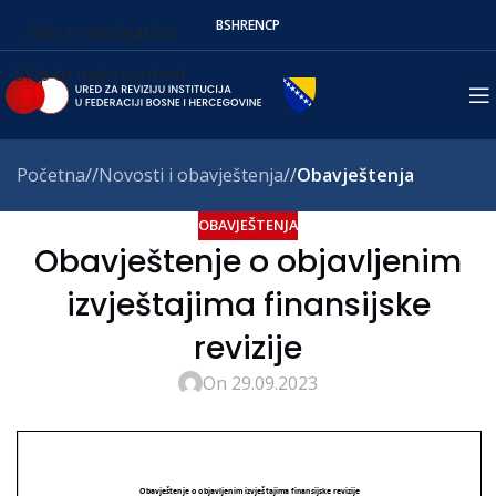
BS
HR
EN
СР
Skip to navigation
Skip to main content
Početna
/
Novosti i obavještenja
/
Obavještenja
OBAVJEŠTENJA
Obavještenje o objavljenim
izvještajima finansijske
revizije
On 29.09.2023