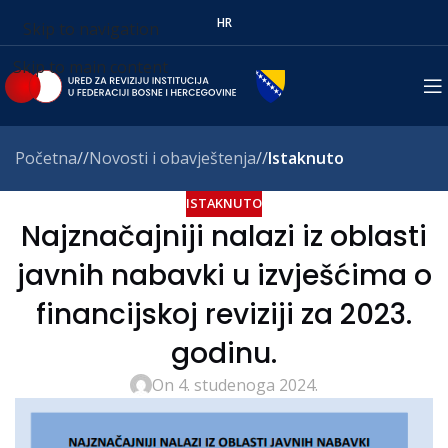
HR
Skip to navigation
Skip to main content
Početna
/
Novosti i obavještenja
/
Istaknuto
ISTAKNUTO
Najznačajniji nalazi iz oblasti
javnih nabavki u izvješćima o
financijskoj reviziji za 2023.
godinu.
On 4. studenoga 2024.