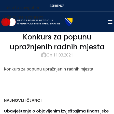
BS
HR
EN
СР
Skip to navigation
Skip to main content
Konkurs za popunu
upražnjenih radnih mjesta
On 11.03.2021
Konkurs za popunu upražnjenih radnih mjesta
NAJNOVIJI ČLANCI
Obavještenje o objavljenim izvještajima finansijske