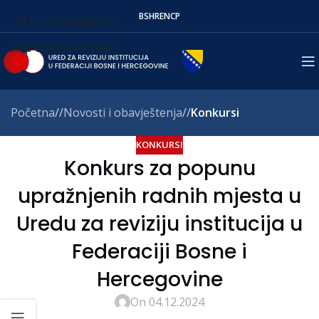
BS
HR
EN
СР
Skip to navigation
Skip to main content
Početna
/
Novosti i obavještenja
/
Konkursi
KONKURSI
Konkurs za popunu
upražnjenih radnih mjesta u
Uredu za reviziju institucija u
Federaciji Bosne i
Hercegovine
On 04.12.2024