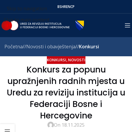
BS
HR
EN
СР
Skip to navigation
Skip to main content
Početna
/
Novosti i obavještenja
/
Konkursi
KONKURSI
,
NOVOSTI
Konkurs za popunu
upražnjenih radnih mjesta u
Uredu za reviziju institucija u
Federaciji Bosne i
Hercegovine
On 18.11.2025