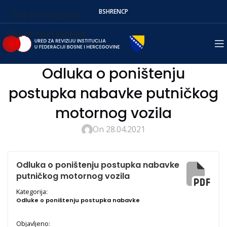
BS
HR
EN
СР
Skip to navigation
Skip to main content
Odluka o poništenju
postupka nabavke putničkog
motornog vozila
On 28.04.2021
Odluka o poništenju postupka nabavke
putničkog motornog vozila
Kategorija:
Odluke o poništenju postupka nabavke
Objavljeno: