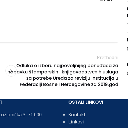
Prethodni
Odluka o izboru najpovoljnijeg ponuđača za
a
nabavku štamparskih i knjigovodstvenih usluga
za potrebe Ureda za reviziju institucija u
Federaciji Bosne i Hercegovine za 2019.god
T
OSTALI LINKOVI
ožionička 3, 71 000
Kontakt
Linkovi