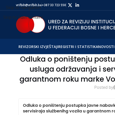
vrifbih@vrifbih.ba
+387 33 723 550
Skip to navigation
Skip to main content
REVIZORSKI IZVJEŠTAJI
REGISTRI I STATISTIKA
NOVOSTI 
Odluka o poništenju pos
usluga održavanja i serv
garantnom roku marke Vol
Posted by
Odluka o poništenju postupka javne nabav
servisiraja službenihg vozila u garantnom 