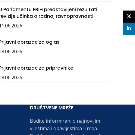
U Parlamentu FBiH predstavljeni rezultati
revizije učinka o rodnoj ravnopravnosti
X
11.06.2026
linke
Prijavni obrazac za oglas
08.06.2026
Prijavni obrazac za pripravnike
08.06.2026
DRUŠTVENE MREŽE
Budite informirani o najnovijim
vijestima i obavijestima Ureda.