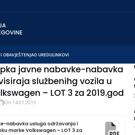
I OBAVJEŠTENJA
O UREDU
LINKOVI
tupka javne nabavke-nabavka
isiraja službenihg vozila u
kswagen – LOT 3 za 2019.god
On 14.01.2019
ke-nabavka usluga održavanja i
roku marke Volkswagen – LOT 3 za